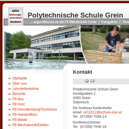
Polytechnische Schule Grein
... angeschlossen an die IT-Mittelschule Grein
Fotogalerie
Ter
Kontakt
Startseite
Über uns
Lehrstellenbörse
Polytechnische Schule Grein
Groißgraben 2
Berichte
4360 Grein
FB Bau
Österreich
FB Holz
Dir. Andreas Kastenhofer
FB Dienstleistung/Tourismus
email:
s411012@schule-ooe.at
FB Handel/Büro
Tel.: (07268) 7046-14
FB Metall
Konferenzzimmer:
FB Mechatronik/Elektro
Tel.: (07268) 7046-16