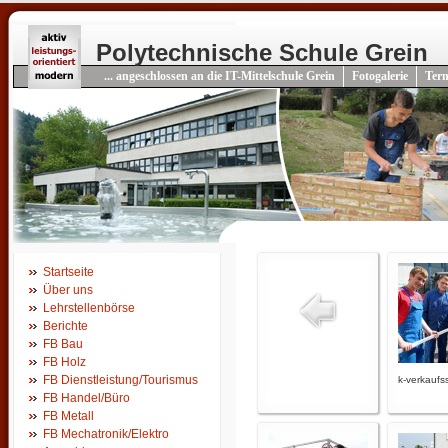
Polytechnische Schule Grein
... angeschlossen an die IT-Mittelschule Grein
Fotogalerie
Ter
Startseite
Über uns
Lehrstellenbörse
Berichte
FB Bau
FB Holz
FB Dienstleistung/Tourismus
k-verkaufs
FB Handel/Büro
FB Metall
FB Mechatronik/Elektro